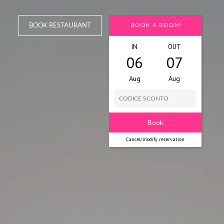
BOOK A ROOM
BOOK RESTAURANT
IN
OUT
06
07
Aug
Aug
Cancel/modify reservation