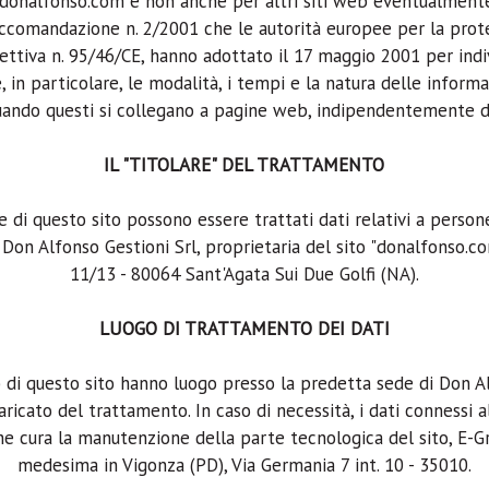
o donalfonso.com e non anche per altri siti web eventualmente
Raccomandazione n. 2/2001 che le autorità europee per la protez
irettiva n. 95/46/CE, hanno adottato il 17 maggio 2001 per indi
e, in particolare, le modalità, i tempi e la natura delle inform
quando questi si collegano a pagine web, indipendentemente d
IL "TITOLARE" DEL TRATTAMENTO
 di questo sito possono essere trattati dati relativi a persone 
è Don Alfonso Gestioni Srl, proprietaria del sito "donalfonso.c
11/13 - 80064 Sant'Agata Sui Due Golfi (NA).
LUOGO DI TRATTAMENTO DEI DATI
b di questo sito hanno luogo presso la predetta sede di Don Al
aricato del trattamento. In caso di necessità, i dati connessi
he cura la manutenzione della parte tecnologica del sito, E-Gro
medesima in Vigonza (PD), Via Germania 7 int. 10 - 35010.