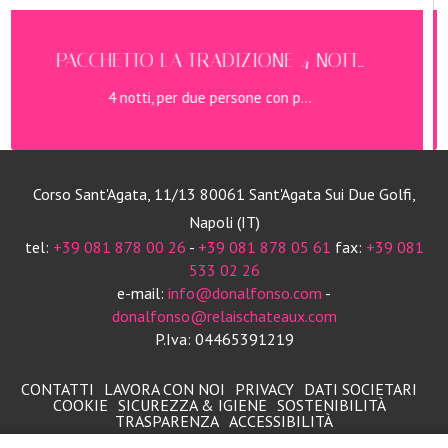
A TRADIZIONE 4 NOTT...
PACCHETTO LA
per due persone con p...
3 notti, p
Corso Sant'Agata, 11/13 80061 Sant'Agata Sui Due Golfi,
Napoli (IT)
tel:
+39 081 878 00 26
-
+39 081 878 05 61
fax:
+39 081
533 02 26
e-mail:
info@donalfonso.com
-
donalfonso@relaischateaux.com
P.Iva: 04465391219
CONTATTI
LAVORA CON NOI
PRIVACY
DATI SOCIETARI
COOKIE
SICUREZZA & IGIENE
SOSTENIBILITÀ
TRASPARENZA
ACCESSIBILITÀ