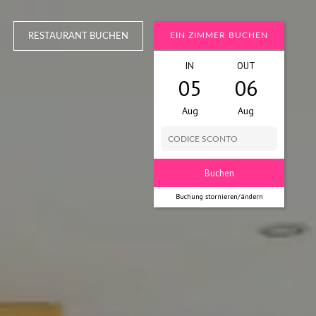
EIN ZIMMER BUCHEN
RESTAURANT BUCHEN
IN
OUT
05
06
Aug
Aug
Buchung stornieren/ändern