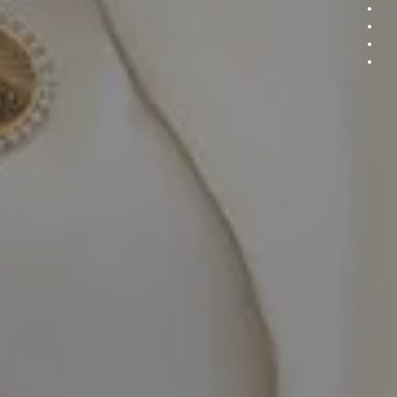
Section
Section
Section
Section