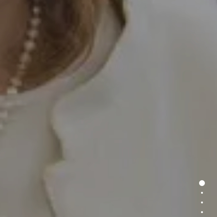
Section 
Section
Section
Section